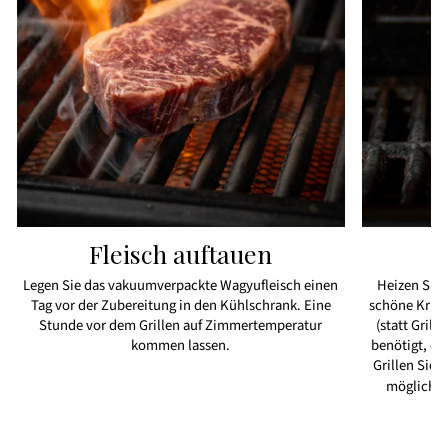
Fleisch auftauen
Legen Sie das vakuumverpackte Wagyufleisch einen
Heizen Sie I
Tag vor der Zubereitung in den Kühlschrank. Eine
schöne Krust
Stunde vor dem Grillen auf Zimmertemperatur
(statt Grill
kommen lassen.
benötigt, da
Grillen Sie I
möglich a