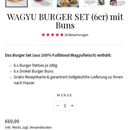
WAGYU BURGER SET (6er) mit
Buns
26 Bewertungen
Das Burger Set (aus 100% Fullblood Wagyufleisch) enthält:
6 x Burger Patties je 180g
6 x Dinkel Burger Buns
Gratis Rezeptkarte & garantiert tiefgekühlte Lieferung zu Ihnen
nach Hause
MENGE
−
+
Normaler
€69,99
Preis
inkl. MwSt. zzgl.
Versandkosten